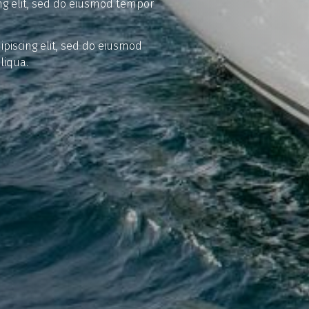
ng elit, sed do eiusmod tempor
piscing elit, sed do eiusmod
liqua.